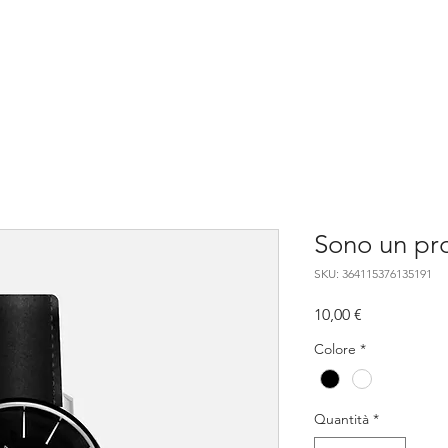
URIA
Home
Sono un pr
SKU: 364115376135191
Prezzo
10,00 €
Colore
*
Quantità
*